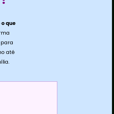
 o que
orma
 para
no até
lia.