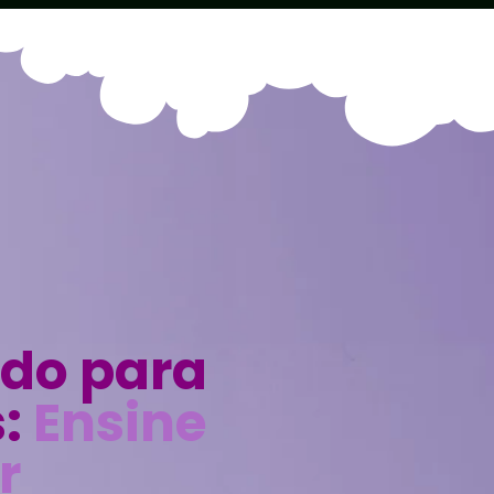
edo para
:
Ensine
r