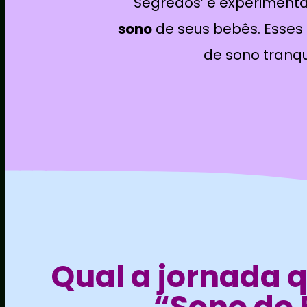
Segredos’ e experimen
sono
de seus bebês. Esse
de sono tranqu
Qual a jornada q
“Sono do