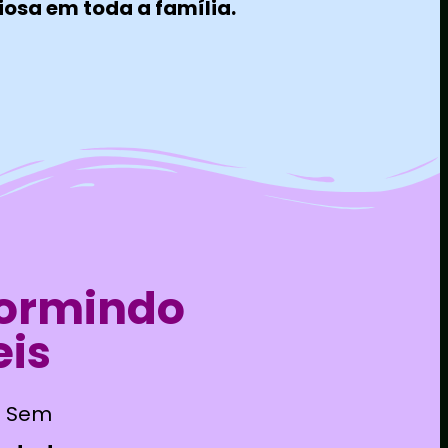
osa em toda a família.
dormindo
eis
ê Sem