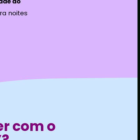
ade do
a noites
er com o
”?