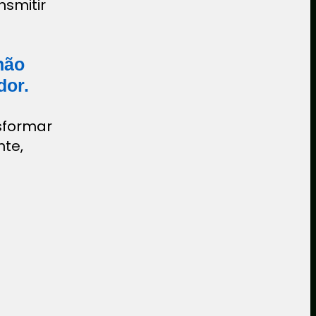
nsmitir
não
dor.
sformar
nte,