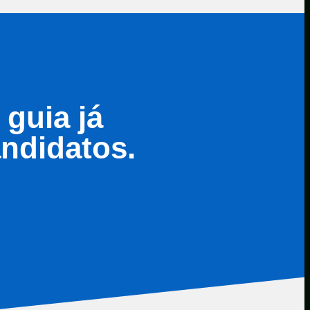
guia já
andidatos.