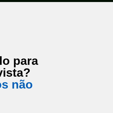
do para
vista?
os não