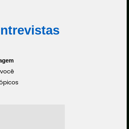
ntrevistas
agem
 você
tópicos