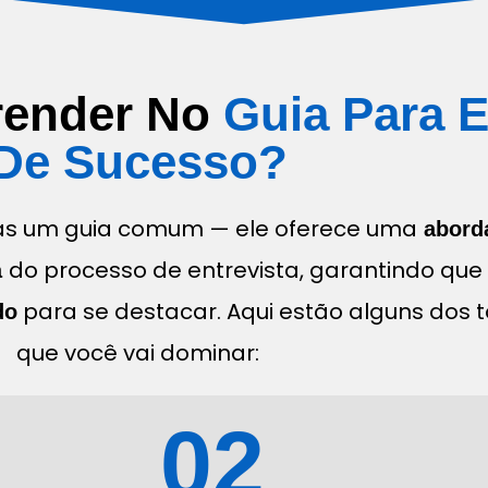
render No
Guia Para E
De Sucesso?
as um guia comum — ele oferece uma
abord
do processo de entrevista, garantindo que
a
para se destacar. Aqui estão alguns dos 
do
que você vai dominar:
02